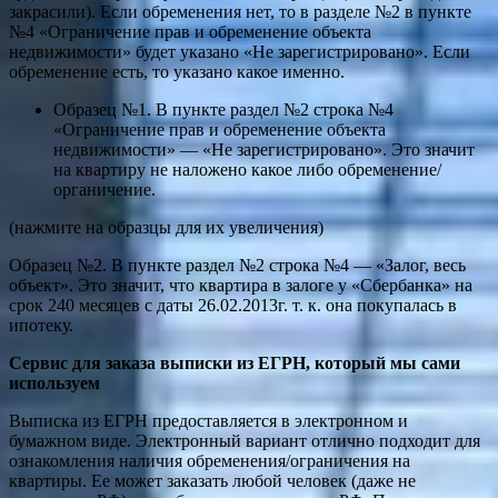
закрасили). Если обременения нет, то в разделе №2 в пункте
№4 «Ограничение прав и обременение объекта
недвижимости» будет указано «Не зарегистрировано». Если
обременение есть, то указано какое именно.
Образец №1. В пункте раздел №2 строка №4
«Ограничение прав и обременение объекта
недвижимости» — «Не зарегистрировано». Это значит
на квартиру не наложено какое либо обременение/
органичение.
(нажмите на образцы для их увеличения)
Образец №2. В пункте раздел №2 строка №4 — «Залог, весь
объект». Это значит, что квартира в залоге у «Сбербанка» на
срок 240 месяцев с даты 26.02.2013г. т. к. она покупалась в
ипотеку.
Сервис для заказа выписки из ЕГРН, который мы сами
используем
Выписка из ЕГРН предоставляется в электронном и
бумажном виде. Электронный вариант отлично подходит для
ознакомления наличия обременения/ограничения на
квартиры. Ее может заказать любой человек (даже не