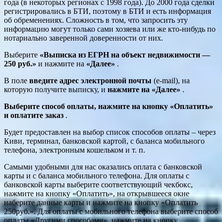
года (в некоторых регионах с 1998 года). До 2000 года сделки
регистрировались в БТИ, поэтому в БТИ и есть информация
об обременениях. Сложность в том, что запросить эту
информацию могут только сами хозяева или же кто-нибудь по
нотариально заверенной доверенности от них.
Выберите
«Выписка из ЕГРН на объект недвижимости —
250 руб.»
и нажмите на
«Далее»
.
В поле
введите адрес электронной почты
(e-mail), на
которую получите выписку, и
нажмите на «Далее»
.
Выберите способ оплаты, нажмите на кнопку «Оплатить»
и оплатите заказ
.
Будет предоставлен на выбор список способов оплаты – через
Киви, терминал, банковской картой, с баланса мобильного
телефона, электронным кошельком и т. п.
Самыми удобными для нас оказались оплата с банковской
карты и с баланса мобильного телефона. Для оплаты с
банковской карты выберите соответствующий чекбокс,
нажмите на кнопку «Оплатить», на открывшееся окне
наберите данные карты и нажмите на кнопку «Оплатить
250руб.». Для оплаты с мобильного телефона выберите способ
оплаты «Другими способами», нажмите на кнопку