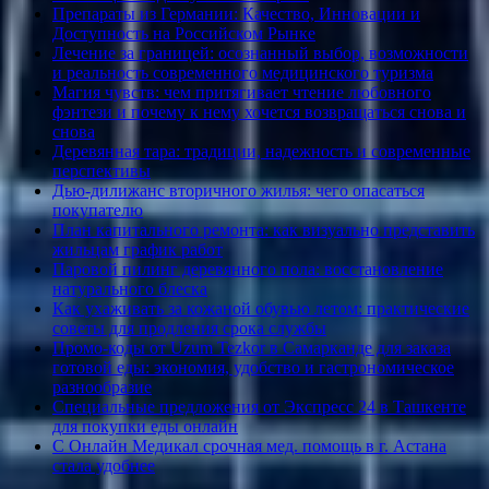
Препараты из Германии: Качество, Инновации и
Доступность на Российском Рынке
Лечение за границей: осознанный выбор, возможности
и реальность современного медицинского туризма
Магия чувств: чем притягивает чтение любовного
фэнтези и почему к нему хочется возвращаться снова и
снова
Деревянная тара: традиции, надежность и современные
перспективы
Дью-дилижанс вторичного жилья: чего опасаться
покупателю
План капитального ремонта: как визуально представить
жильцам график работ
Паровой пилинг деревянного пола: восстановление
натурального блеска
Как ухаживать за кожаной обувью летом: практические
советы для продления срока службы
Промо-коды от Uzum Tezkor в Самарканде для заказа
готовой еды: экономия, удобство и гастрономическое
разнообразие
Специальные предложения от Экспресс 24 в Ташкенте
для покупки еды онлайн
С Онлайн Медикал срочная мед. помощь в г. Астана
стала удобнее