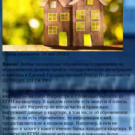
Статья обновлена: 10 мая 2018 г.
Важно!
Любые наложенные обременение/ограничения на
недвижимость должны пройти государственную регистрацию
и внесены в Единый Государственный Реестр Недвижимости
(ЕГРН) (ст. 131 ГК РФ).
Предоставляем 2 способа проверки о наличии
обременения на
квартиру — на сайте Росреестра и с помощью выписки из
ЕГРН на квартиру. В каждом способе есть минусы и плюсы.
На сам сайт Росреестр не всегда часто и правильно
выгружают данные о квартире, в том числе об обременении.
Также, если есть обременение, то информация о ней
предоставляется не в полном виде. Например, в нем не
указано в залоге у какого именно банка находится квартира. В
выписке из ЕГРН данные актуальные и показаны более