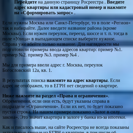
Перейдите
на данную страницу Росреестра .
Введите
адрес квартиры или кадастровый номер и нажмите
на «Сформировать запрос»
.
Если нужны Москва или Санкт-Петербург, то в поле «Регион»
так и набирайте. Далее введите название района (кроме
Москвы). Если нужен переулок, переезд, шоссе и т. п. тогда в
поле «Улица» в выпадающем списке выберите нужное.
Справа уже вбейте только название. Для наглядности мы
подготовили примеры ввода адресов квартир: пример №1.
пример №2. пример №3. пример №4 .
Мы для примера ввели адрес г. Москва, переулок
Богословский 12а, кв. 1.
В результатах поиска
нажмите на адрес квартиры
. Если
адрес не отображен, то в ЕГРН нет сведений о квартире.
Ниже нажмите на раздел «Права и ограничения»
.
Обременения, если они есть, будут указаны справа в
подразделе «Ограничения». Если их нет, то будет показано
пустая строка. На нашем примере показано «Залог в силу
закона». Это значит квартира в залоге у банка из-за ипотеки.
Как и писалось выше, на сайте Росреестра не всегда показаны
актуальные данные из ЕГРН о квартире, в том числе об