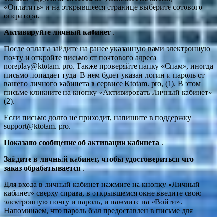
«Оплатить» и на открывшееся странице выберите сотового
оператора.
Активируйте личный кабинет
.
После оплаты зайдите на ранее указанную вами электронную
почту и откройте письмо от почтового адреса
noreplay@ktotam. pro. Также проверяйте папку «Спам», иногда
письмо попадает туда. В нем будет указан логин и пароль от
вашего личного кабинета в сервисе Ktotam. pro, (1). В этом
письме кликните на кнопку «Активировать Личный кабинет»
(2).
Если письмо долго не приходит, напишите в поддержку
support@ktotam. pro.
Показано сообщение об активации кабинета
.
Зайдите в личный кабинет, чтобы удостовериться что
заказ обрабатывается
.
Для входа в личный кабинет нажмите на кнопку «Личный
кабинет» сверху справа, в открывшемся окне введите свою
электронную почту и пароль, и нажмите на «Войти».
Напоминаем, что пароль был предоставлен в письме для