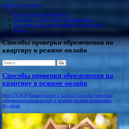
Как снять недвижимость
Как снимать недвижимость
Как снять с учета объект недвижимости
Как снять залог с недвижимости в росреестре
Карта
Способы проверки обременения на
квартиру в режиме онлайн
Go
Способы проверки обременения на
квартиру в режиме онлайн
Июл 23,2019
Комментарии
к записи Способы проверки
обременения на квартиру в режиме онлайн
отключены
By admin