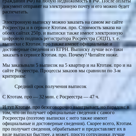
гражданин РФ) на любую недвижимость в РФ. После оплаты
документ отправят на электронную почту и его можно будет
распечатать.
Электронную выписку можно заказать на самом же сайте
Росреестра и в сервисе Ктотам. про. Стоимость заказа на
обоих сайтах 250р. и выписки также имеют электронную
цифровую подпись регистратора Росреестра (ЭЦП), т. е.
выписки с Ктотам. про также имеют официальные и
достоверные сведения из ЕГРН. Выписку лучше все-таки
заказать в сервисе Ктотам. про. Почему? Читайте ниже.
Мы заказывали 5 выписок на 5 квартир и на Ктотам. про и на
сайте Росреестра. Процессы заказов мы сравнили по 3-м
критериям:
Средний срок получения выписок
C Ктотам. про — 32 мин. с Росреестра — 47 ч.
И тут Ктотам. про безоговорочно выигрывает, но парадокс в
том, что он получает официальные сведения с самого
Росреестра (поэтому выписки с него также имеют
официальные и достоверные сведения). Скорее всего, Ктотам.
про получает сведения, обрабатывает и предоставляет их в
виде выписки быстрее, а может, просто сотрудники лучше