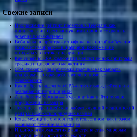
Свежие записи
Продвижение дейтинг-проектов в Telegram: как
привлечь заинтересованную аудиторию и сохранить
доверие пользователей
Вебинары по арбитражу трафика: как онлайн-обучение
помогает разобраться в цифровой рекламе и не
потеряться в потоке информации
Как события CPA-комьюнити меняют рынок арбитража
трафика и цифрового маркетинга
CPA-трекеры для арбитража трафика: как выбрать
платформу, которая действительно помогает
зарабатывать
Как выбрать надежную CPA-сеть: отзывы, рейтинги и
реальные критерии оценки
Авиабилеты Москва — Худжанд: Как найти лучшие
предложения на завтра
Лечение за границей: как выбрать лучший медицинский
центр и избежать подводных камней
Когда медицина становится путешествием: как и зачем
выбирают лечение за границей
Индийская фармацевтика: как страна стала мировым
поставщиком доступных лекарств