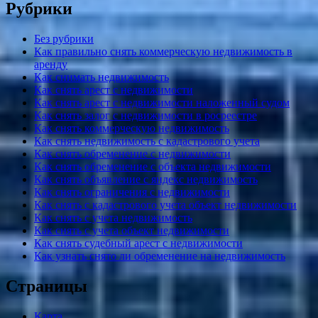
Рубрики
Без рубрики
Как правильно снять коммерческую недвижимость в
аренду
Как снимать недвижимость
Как снять арест с недвижимости
Как снять арест с недвижимости наложенный судом
Как снять залог с недвижимости в росреестре
Как снять коммерческую недвижимость
Как снять недвижимость с кадастрового учета
Как снять обременение с недвижимости
Как снять обременение с объекта недвижимости
Как снять объявление с яндекс недвижимость
Как снять ограничения с недвижимости
Как снять с кадастрового учета объект недвижимости
Как снять с учета недвижимость
Как снять с учета объект недвижимости
Как снять судебный арест с недвижимости
Как узнать снято ли обременение на недвижимость
Страницы
Карта