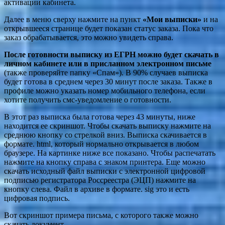
активации кабинета.
Далее в меню сверху нажмите на пункт
«Мои выписки»
и на
открывшееся странице будет показан статус заказа. Пока что
заказ обрабатывается, это можно увидеть справа.
После готовности выписку из ЕГРН можно будет скачать в
личном кабинете или в присланном электронном письме
(также проверяйте папку «Спам»). В 90% случаев выписка
будет готова в среднем через 30 минут после заказа. Также в
профиле можно указать номер мобильного телефона, если
хотите получить смс-уведомление о готовности.
В этот раз выписка была готова через 43 минуты, ниже
находится ее скриншот. Чтобы скачать выписку нажмите на
среднюю кнопку со стрелкой вниз. Выписка скачивается в
формате. html, который нормально открывается в любом
браузере. На картинке ниже все показано. Чтобы распечатать
нажмите на кнопку справа с знаком принтера. Еще можно
скачать исходный файл выписки с электронной цифровой
подписью регистратора Россреестра (ЭЦП) нажмите на
кнопку слева. Файл в архиве в формате. sig это и есть
цифровая подпись.
Вот скриншот примера письма, с которого также можно
скачать документ.