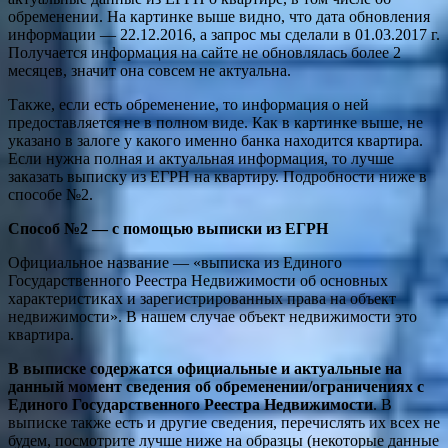
обременении. На картинке выше видно, что дата обновления
информации — 22.12.2016, а запрос мы сделали в 01.03.2017 г.
Получается информация на сайте не обновлялась более 2
месяцев, значит она совсем не актуальна.
Также, если есть обременение, то информация о ней
предоставляется не в полном виде. Как в картинке выше, не
указано в залоге у какого именно банка находится квартира.
Если нужна полная и актуальная информация, то лучше
заказать выписку из ЕГРН на квартиру. Подробности ниже в
способе №2.
Способ №2 — с помощью выписки из ЕГРН
Официальное название — «выписка из Единого
Государственного Реестра Недвижимости об основных
характеристиках и зарегистрированных права на объект
недвижимости». В нашем случае объект недвижимости это
квартира.
В выписке содержатся официальные и актуальные на
данный момент сведения об обременении/ограничениях с
Единого Государственного Реестра Недвижимости
. В
выписке также есть и другие сведения, перечислять их всех не
будем, посмотрите лучше ниже на образцы (некоторые данные