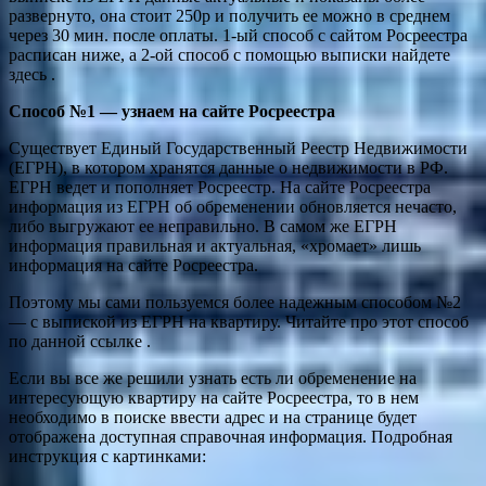
развернуто, она стоит 250р и получить ее можно в среднем
через 30 мин. после оплаты. 1-ый способ с сайтом Росреестра
расписан ниже, а 2-ой способ с помощью выписки найдете
здесь .
Способ №1 — узнаем на сайте Росреестра
Существует Единый Государственный Реестр Недвижимости
(ЕГРН), в котором хранятся данные о недвижимости в РФ.
ЕГРН ведет и пополняет Росреестр. На сайте Росреестра
информация из ЕГРН об обременении обновляется нечасто,
либо выгружают ее неправильно. В самом же ЕГРН
информация правильная и актуальная, «хромает» лишь
информация на сайте Росреестра.
Поэтому мы сами пользуемся более надежным способом №2
— с выпиской из ЕГРН на квартиру. Читайте про этот способ
по данной ссылке .
Если вы все же решили узнать есть ли обременение на
интересующую квартиру на сайте Росреестра, то в нем
необходимо в поиске ввести адрес и на странице будет
отображена доступная справочная информация. Подробная
инструкция с картинками: