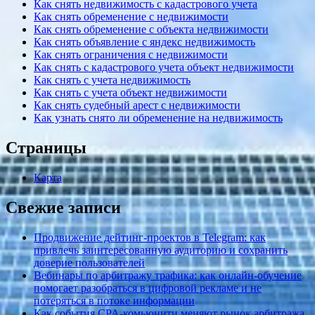
Как снять недвижимость с кадастрового учета
Как снять обременение с недвижимости
Как снять обременение с объекта недвижимости
Как снять объявление с яндекс недвижимость
Как снять ограничения с недвижимости
Как снять с кадастрового учета объект недвижимости
Как снять с учета недвижимость
Как снять с учета объект недвижимости
Как снять судебный арест с недвижимости
Как узнать снято ли обременение на недвижимость
Страницы
Карта
Свежие записи
Продвижение дейтинг-проектов в Telegram: как
привлечь заинтересованную аудиторию и сохранить
доверие пользователей
Вебинары по арбитражу трафика: как онлайн-обучение
помогает разобраться в цифровой рекламе и не
потеряться в потоке информации
Как события CPA-комьюнити меняют рынок арбитража