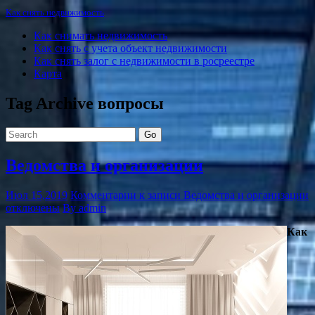
Как снять недвижимость
Как снимать недвижимость
Как снять с учета объект недвижимости
Как снять залог с недвижимости в росреестре
Карта
Tag Archive
вопросы
Go
Ведомства и организации
Июл 15,2019
Комментарии
к записи Ведомства и организации
отключены
By admin
Как