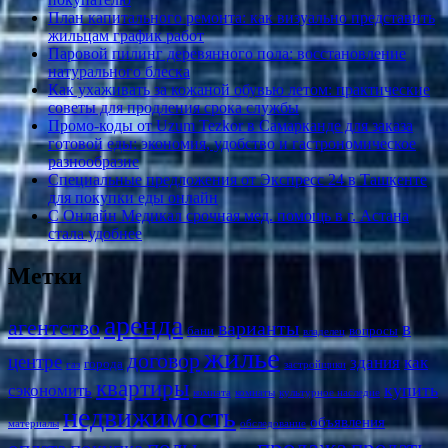
План капитального ремонта: как визуально представить
жильцам график работ
Паровой пилинг деревянного пола: восстановление
натурального блеска
Как ухаживать за кожаной обувью летом: практические
советы для продления срока службы
Промо-коды от Uzum Tezkor в Самарканде для заказа
готовой еды: экономия, удобство и гастрономическое
разнообразие
Специальные предложения от Экспресс 24 в Ташкенте
для покупки еды онлайн
С Онлайн Медикал срочная мед. помощь в г. Астана
стала удобнее
Метки
аренда
агентство
варианты
в
бани
вопросы
владелец
жилье
договор
центре
здания
как
города
газ
застройщики
квартиры
купить
сэкономить
комната
комнаты
культурное наследие
недвижимость
объявления
материалы
обследование
продажа
полы
продать