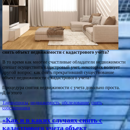
снять объект недвижимости с кадастрового учета?
В то время как многие счастливые обладатели недвижимости
спешат осуществить кадастровый учет, некоторых волнует
другой вопрос: как снять прекративший существование
объект недвижимости с кадастрового учета?
Процедура снятия недвижимости с учета довольно проста.
Для этого
Tags
вопросы
,
недвижимость
,
обследование
,
снять
,
собственники
«Как и в каких случаях снять с
кадастрового учета объект