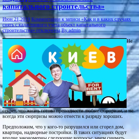
капитального строительства»
Июн 21,2019
Комментарии
к записи «Как и в каких случаях
снять с кадастрового учета объект капитального
строительства»
отключены
By admin
Не
секрет, что жизнь готова преподнести любые сюрпризы, и не
всегда эти сюрпризы можно отнести к разряду хороших.
Предположим, что у кого-то разрушился или сгорел дом,
квартира, надворные постройки. В таких ситуациях будут
вполне закономерны следующие вопросы: зачем снимать