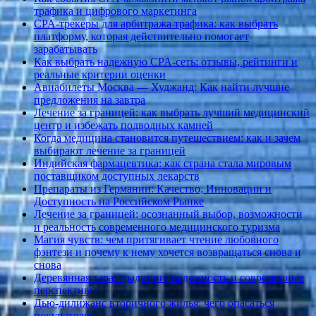
трафика и цифрового маркетинга
CPA-трекеры для арбитража трафика: как выбрать
платформу, которая действительно помогает
зарабатывать
Как выбрать надежную CPA-сеть: отзывы, рейтинги и
реальные критерии оценки
Авиабилеты Москва — Худжанд: Как найти лучшие
предложения на завтра
Лечение за границей: как выбрать лучший медицинский
центр и избежать подводных камней
Когда медицина становится путешествием: как и зачем
выбирают лечение за границей
Индийская фармацевтика: как страна стала мировым
поставщиком доступных лекарств
Препараты из Германии: Качество, Инновации и
Доступность на Российском Рынке
Лечение за границей: осознанный выбор, возможности
и реальность современного медицинского туризма
Магия чувств: чем притягивает чтение любовного
фэнтези и почему к нему хочется возвращаться снова и
снова
Деревянная тара: традиции, надежность и современные
перспективы
Дью-дилижанс вторичного жилья: чего опасаться
покупателю