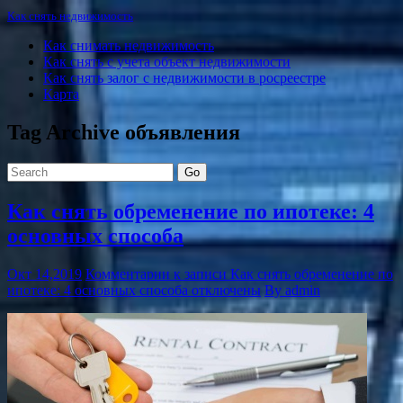
Как снять недвижимость
Как снимать недвижимость
Как снять с учета объект недвижимости
Как снять залог с недвижимости в росреестре
Карта
Tag Archive
объявления
Go
Как снять обременение по ипотеке: 4
основных способа
Окт 14,2019
Комментарии
к записи Как снять обременение по
ипотеке: 4 основных способа
отключены
By admin