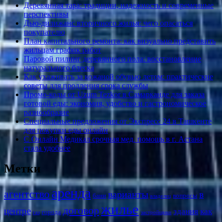
Деревянная тара: традиции, надежность и современные
перспективы
Дью-дилижанс вторичного жилья: чего опасаться
покупателю
План капитального ремонта: как визуально представить
жильцам график работ
Паровой пилинг деревянного пола: восстановление
натурального блеска
Как ухаживать за кожаной обувью летом: практические
советы для продления срока службы
Промо-коды от Uzum Tezkor в Самарканде для заказа
готовой еды: экономия, удобство и гастрономическое
разнообразие
Специальные предложения от Экспресс 24 в Ташкенте
для покупки еды онлайн
С Онлайн Медикал срочная мед. помощь в г. Астана
стала удобнее
Метки
аренда
агентство
варианты
в
бани
вопросы
владелец
жилье
договор
центре
здания
как
города
газ
застройщики