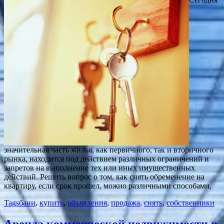
значительная часть жилья, как первичного, так и вторичного
рынка, находится под действием различных ограничений и
запретов на выполнение тех или иных имущественных
действий. Решить вопрос о том, как снять обременение на
квартиру, если срок прошел, можно различными способами,
Tags
бани
,
купить
,
объявления
,
продажа
,
снять
,
собственники