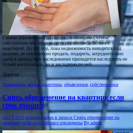
Снятие обременения по ипотеке необходимо, чтобы
собственник мог производить различные действия с
квартирой. До тех пор, пока недвижимость находится под
залогом, ее невозможно продать. подарить, затруднительно
сдать в аренду, при наследовании приходится наследовать не
только жилплощадь, но и закладную по ней.
Дорогие
Tags
аренда
,
жилье
,
квартиры
,
объявления
,
собственники
Снять обременение на квартиру если
срок прошел
Окт 6,2019
Комментарии
к записи Снять обременение на
квартиру если срок прошел
отключены
By admin
Сегодня