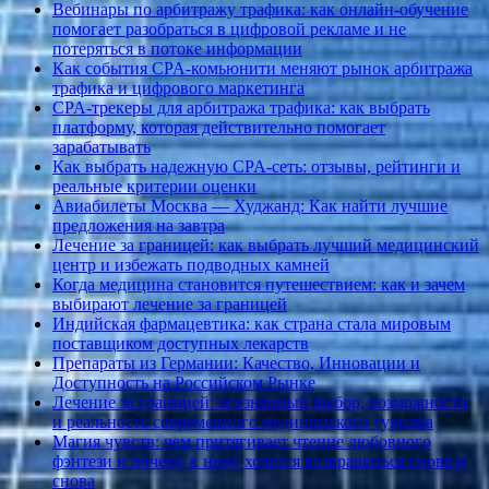
Вебинары по арбитражу трафика: как онлайн-обучение
помогает разобраться в цифровой рекламе и не
потеряться в потоке информации
Как события CPA-комьюнити меняют рынок арбитража
трафика и цифрового маркетинга
CPA-трекеры для арбитража трафика: как выбрать
платформу, которая действительно помогает
зарабатывать
Как выбрать надежную CPA-сеть: отзывы, рейтинги и
реальные критерии оценки
Авиабилеты Москва — Худжанд: Как найти лучшие
предложения на завтра
Лечение за границей: как выбрать лучший медицинский
центр и избежать подводных камней
Когда медицина становится путешествием: как и зачем
выбирают лечение за границей
Индийская фармацевтика: как страна стала мировым
поставщиком доступных лекарств
Препараты из Германии: Качество, Инновации и
Доступность на Российском Рынке
Лечение за границей: осознанный выбор, возможности
и реальность современного медицинского туризма
Магия чувств: чем притягивает чтение любовного
фэнтези и почему к нему хочется возвращаться снова и
снова