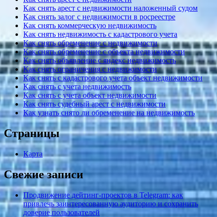
Как снять арест с недвижимости наложенный судом
Как снять залог с недвижимости в росреестре
Как снять коммерческую недвижимость
Как снять недвижимость с кадастрового учета
Как снять обременение с недвижимости
Как снять обременение с объекта недвижимости
Как снять объявление с яндекс недвижимость
Как снять ограничения с недвижимости
Как снять с кадастрового учета объект недвижимости
Как снять с учета недвижимость
Как снять с учета объект недвижимости
Как снять судебный арест с недвижимости
Как узнать снято ли обременение на недвижимость
Страницы
Карта
Свежие записи
Продвижение дейтинг-проектов в Telegram: как
привлечь заинтересованную аудиторию и сохранить
доверие пользователей