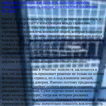
проектов в Telegram: как привлечь заинтересованную
аудиторию и сохранить доверие пользователей
отключены
By admin
Рынок онлайн-знакомств продолжает активно развиваться, а
вместе с ним растает и конкуренция между сервисами,
приложениями и тематическими сообществами,
стремящимися привлечь внимание людей, которые находятся
в поиске общения, дружбы, серьезных отношений или новых
знакомств. На этом фоне Telegram постепенно превратился не
только в удобную платформу для коммуникации, но и в
эффективный канал продвижения дейтинг-проектов,
позволяющий выстраивать контакт с аудиторией более
естественным способом, чем традиционная баннерная
реклама или агрессивные маркетинговые кампании.
Особенность рекламы в тематике знакомств заключается в
том, что пользователь принимает решение не только на основе
функциональности сервиса, но и под влиянием эмоций,
ожиданий и уровня доверия. Именно поэтому продвижение
дейтинг-площадок требует особого подхода к созданию
рекламных сообщений. Сухое перечисление возможностей
редко вызывает интерес, тогда как истории реальных
знакомств, примеры успешного общения и понятное описание
преимуществ способны значительно повысить вовлеченность