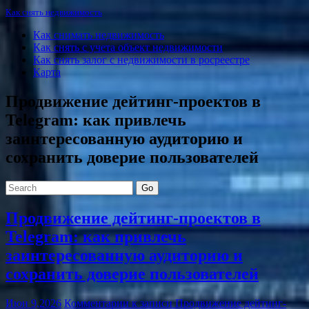
Как снять недвижимость
Как снимать недвижимость
Как снять с учета объект недвижимости
Как снять залог с недвижимости в росреестре
Карта
Продвижение дейтинг-проектов в
Telegram: как привлечь
заинтересованную аудиторию и
сохранить доверие пользователей
Go
Продвижение дейтинг-проектов в
Telegram: как привлечь
заинтересованную аудиторию и
сохранить доверие пользователей
Июн 9,2026
Комментарии
к записи Продвижение дейтинг-