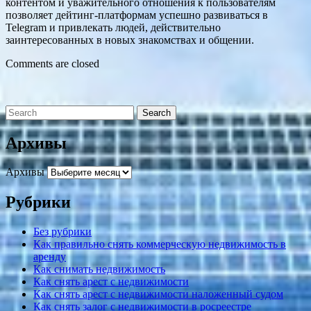
контентом и уважительного отношения к пользователям
позволяет дейтинг-платформам успешно развиваться в
Telegram и привлекать людей, действительно
заинтересованных в новых знакомствах и общении.
Comments are closed
Архивы
Архивы
Рубрики
Без рубрики
Как правильно снять коммерческую недвижимость в
аренду
Как снимать недвижимость
Как снять арест с недвижимости
Как снять арест с недвижимости наложенный судом
Как снять залог с недвижимости в росреестре