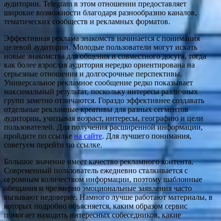
аудитории. Telegram в этом отношении предоставляет
широкие возможности благодаря разнообразию каналов,
тематических сообществ и рекламных форматов.
Эффективная реклама знакомств начинается с понимания
целевой аудитории. Молодые пользователи могут искать
новые знакомства для общения и совместного досуга, тогда
как более взрослая аудитория нередко ориентирована на
серьезные отношения и долгосрочные перспективы.
Универсальное рекламное сообщение редко показывает
максимальный результат, поскольку интересы различных
групп заметно отличаются. Гораздо эффективнее создавать
отдельные рекламные креативы для разных сегментов
аудитории, учитывая возраст, интересы, географию и цели
пользователей. Для получения расширенной информации,
пройдите по ссылке
на сайте
. Для лучшего понимания,
советуем перейти по ссылке.
Большое значение имеет качество рекламного контента.
Современный пользователь ежедневно сталкивается с
огромным количеством информации, поэтому шаблонные
обещания и чрезмерно эмоциональные заявления часто
вызывают недоверие. Намного лучше работают материалы, в
которых подробно объясняется, каким образом сервис
помогает находить интересных собеседников, какие