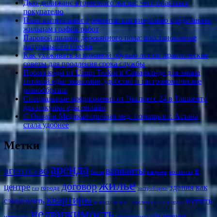
Дью-дилижанс вторичного жилья: чего опасаться
покупателю
План капитального ремонта: как визуально представить
жильцам график работ
Паровой пилинг деревянного пола: восстановление
натурального блеска
Как ухаживать за кожаной обувью летом: практические
советы для продления срока службы
Промо-коды от Uzum Tezkor в Самарканде для заказа
готовой еды: экономия, удобство и гастрономическое
разнообразие
Специальные предложения от Экспресс 24 в Ташкенте
для покупки еды онлайн
С Онлайн Медикал срочная мед. помощь в г. Астана
стала удобнее
Метки
аренда
агентство
варианты
в
бани
вопросы
владелец
жилье
договор
центре
здания
как
города
газ
застройщики
квартиры
купить
сэкономить
комната
комнаты
культурное наследие
недвижимость
объявления
материалы
обследование