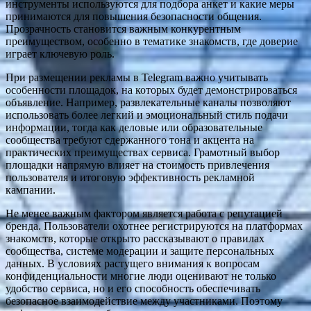
инструменты используются для подбора анкет и какие меры
принимаются для повышения безопасности общения.
Прозрачность становится важным конкурентным
преимуществом, особенно в тематике знакомств, где доверие
играет ключевую роль.
При размещении рекламы в Telegram важно учитывать
особенности площадок, на которых будет демонстрироваться
объявление. Например, развлекательные каналы позволяют
использовать более легкий и эмоциональный стиль подачи
информации, тогда как деловые или образовательные
сообщества требуют сдержанного тона и акцента на
практических преимуществах сервиса. Грамотный выбор
площадки напрямую влияет на стоимость привлечения
пользователя и итоговую эффективность рекламной
кампании.
Не менее важным фактором является работа с репутацией
бренда. Пользователи охотнее регистрируются на платформах
знакомств, которые открыто рассказывают о правилах
сообщества, системе модерации и защите персональных
данных. В условиях растущего внимания к вопросам
конфиденциальности многие люди оценивают не только
удобство сервиса, но и его способность обеспечивать
безопасное взаимодействие между участниками. Поэтому