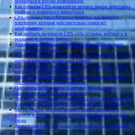
потеряться в потоке информации
Как события CPA-комьюнити меняют рынок арбитража
трафика и цифрового маркетинга
CPA-трекеры для арбитража трафика: как выбрать
платформу, которая действительно помогает
зарабатывать
Как выбрать надежную CPA-сеть: отзывы, рейтинги и
реальные критерии оценки
Авиабилеты Москва — Худжанд: Как найти лучшие
предложения на завтра
Лечение за границей: как выбрать лучший медицинский
центр и избежать подводных камней
Когда медицина становится путешествием: как и зачем
выбирают лечение за границей
Индийская фармацевтика: как страна стала мировым
поставщиком доступных лекарств
Препараты из Германии: Качество, Инновации и
Доступность на Российском Рынке
Лечение за границей: осознанный выбор, возможности
и реальность современного медицинского туризма
Магия чувств: чем притягивает чтение любовного
фэнтези и почему к нему хочется возвращаться снова и
снова
Деревянная тара: традиции, надежность и современные
перспективы