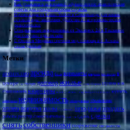
Как ухаживать за кожаной обувью летом: практические
советы для продления срока службы
Промо-коды от Uzum Tezkor в Самарканде для заказа
готовой еды: экономия, удобство и гастрономическое
разнообразие
Специальные предложения от Экспресс 24 в Ташкенте
для покупки еды онлайн
С Онлайн Медикал срочная мед. помощь в г. Астана
стала удобнее
Метки
аренда
агентство
варианты
в
бани
вопросы
владелец
жилье
договор
центре
здания
как
города
газ
застройщики
квартиры
купить
сэкономить
комната
комнаты
культурное наследие
недвижимость
объявления
материалы
обследование
продажа
полы
продать
оплата
покупка
посуточно
сделки
сдать
реестр
работы
самостоятельно
сдается
снять
собственники
сооружение
специалисты