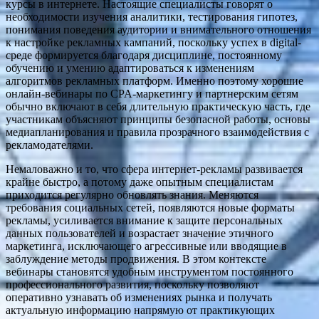
курсы в интернете. Настоящие специалисты говорят о
необходимости изучения аналитики, тестирования гипотез,
понимания поведения аудитории и внимательного отношения
к настройке рекламных кампаний, поскольку успех в digital-
среде формируется благодаря дисциплине, постоянному
обучению и умению адаптироваться к изменениям
алгоритмов рекламных платформ. Именно поэтому хорошие
онлайн-вебинары по CPA-маркетингу и партнерским сетям
обычно включают в себя длительную практическую часть, где
участникам объясняют принципы безопасной работы, основы
медиапланирования и правила прозрачного взаимодействия с
рекламодателями.
Немаловажно и то, что сфера интернет-рекламы развивается
крайне быстро, а потому даже опытным специалистам
приходится регулярно обновлять знания. Меняются
требования социальных сетей, появляются новые форматы
рекламы, усиливается внимание к защите персональных
данных пользователей и возрастает значение этичного
маркетинга, исключающего агрессивные или вводящие в
заблуждение методы продвижения. В этом контексте
вебинары становятся удобным инструментом постоянного
профессионального развития, поскольку позволяют
оперативно узнавать об изменениях рынка и получать
актуальную информацию напрямую от практикующих