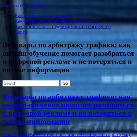
Как снять недвижимость
Как снимать недвижимость
Как снять с учета объект недвижимости
Как снять залог с недвижимости в росреестре
Карта
Вебинары по арбитражу трафика: как
онлайн-обучение помогает разобраться
в цифровой рекламе и не потеряться в
потоке информации
Go
Вебинары по арбитражу трафика: как
онлайн-обучение помогает разобраться
в цифровой рекламе и не потеряться в
потоке информации
Май 17,2026
Комментарии
к записи Вебинары по арбитражу