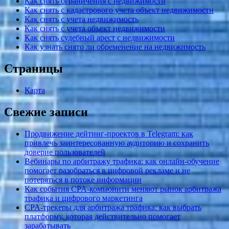
Как снять ограничения с недвижимости
Как снять с кадастрового учета объект недвижимости
Как снять с учета недвижимость
Как снять с учета объект недвижимости
Как снять судебный арест с недвижимости
Как узнать снято ли обременение на недвижимость
Страницы
Карта
Свежие записи
Продвижение дейтинг-проектов в Telegram: как
привлечь заинтересованную аудиторию и сохранить
доверие пользователей
Вебинары по арбитражу трафика: как онлайн-обучение
помогает разобраться в цифровой рекламе и не
потеряться в потоке информации
Как события CPA-комьюнити меняют рынок арбитража
трафика и цифрового маркетинга
CPA-трекеры для арбитража трафика: как выбрать
платформу, которая действительно помогает
зарабатывать