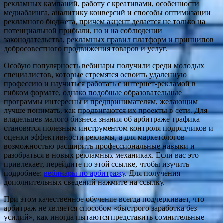
рекламных кампаний, работу с креативами, особенности
медиабаинга, аналитику конверсий и способы оптимизации
рекламного бюджета, причем акцент делается не только на
потенциальной прибыли, но и на соблюдении
законодательства, рекламных правил платформ и принципов
добросовестного продвижения товаров и услуг.
Особую популярность вебинары получили среди молодых
специалистов, которые стремятся освоить удаленную
профессию и научиться работать с интернет-рекламой в
гибком формате, однако подобные образовательные
программы интересны и предпринимателям, желающим
лучше понимать, как продвигаются их проекты в сети. Для
владельцев малого бизнеса знания об арбитраже трафика
становятся полезным инструментом контроля подрядчиков и
оценки эффективности рекламы, а для маркетологов —
возможностью расширить профессиональные навыки и
разобраться в новых рекламных механиках. Если вас это
привлекает, перейдите по этой ссылке, чтобы изучить
подробнее:
вебинары по арбитражу
. Для получения
дополнительных сведений нажмите на ссылку.
При этом качественное обучение всегда подчеркивает, что
арбитраж не является способом «быстрого заработка без
усилий», как иногда пытаются представить сомнительные