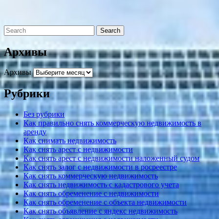
Архивы
Архивы
Рубрики
Без рубрики
Как правильно снять коммерческую недвижимость в
аренду
Как снимать недвижимость
Как снять арест с недвижимости
Как снять арест с недвижимости наложенный судом
Как снять залог с недвижимости в росреестре
Как снять коммерческую недвижимость
Как снять недвижимость с кадастрового учета
Как снять обременение с недвижимости
Как снять обременение с объекта недвижимости
Как снять объявление с яндекс недвижимость