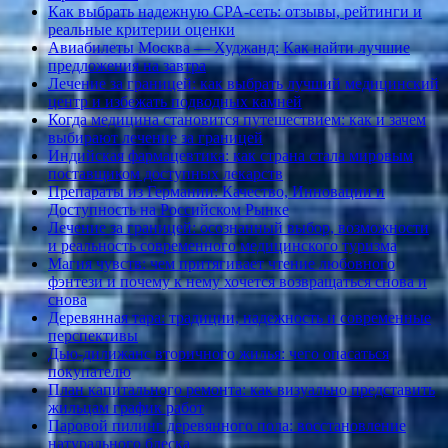
Как выбрать надежную CPA-сеть: отзывы, рейтинги и
реальные критерии оценки
Авиабилеты Москва — Худжанд: Как найти лучшие
предложения на завтра
Лечение за границей: как выбрать лучший медицинский
центр и избежать подводных камней
Когда медицина становится путешествием: как и зачем
выбирают лечение за границей
Индийская фармацевтика: как страна стала мировым
поставщиком доступных лекарств
Препараты из Германии: Качество, Инновации и
Доступность на Российском Рынке
Лечение за границей: осознанный выбор, возможности
и реальность современного медицинского туризма
Магия чувств: чем притягивает чтение любовного
фэнтези и почему к нему хочется возвращаться снова и
снова
Деревянная тара: традиции, надежность и современные
перспективы
Дью-дилижанс вторичного жилья: чего опасаться
покупателю
План капитального ремонта: как визуально представить
жильцам график работ
Паровой пилинг деревянного пола: восстановление
натурального блеска