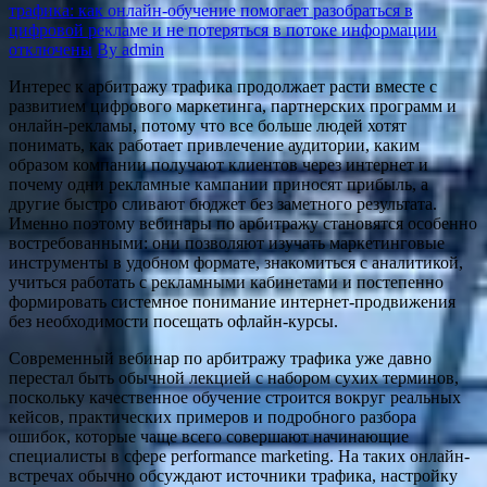
трафика: как онлайн-обучение помогает разобраться в
цифровой рекламе и не потеряться в потоке информации
отключены
By admin
Интерес к арбитражу трафика продолжает расти вместе с
развитием цифрового маркетинга, партнерских программ и
онлайн-рекламы, потому что все больше людей хотят
понимать, как работает привлечение аудитории, каким
образом компании получают клиентов через интернет и
почему одни рекламные кампании приносят прибыль, а
другие быстро сливают бюджет без заметного результата.
Именно поэтому вебинары по арбитражу становятся особенно
востребованными: они позволяют изучать маркетинговые
инструменты в удобном формате, знакомиться с аналитикой,
учиться работать с рекламными кабинетами и постепенно
формировать системное понимание интернет-продвижения
без необходимости посещать офлайн-курсы.
Современный вебинар по арбитражу трафика уже давно
перестал быть обычной лекцией с набором сухих терминов,
поскольку качественное обучение строится вокруг реальных
кейсов, практических примеров и подробного разбора
ошибок, которые чаще всего совершают начинающие
специалисты в сфере performance marketing. На таких онлайн-
встречах обычно обсуждают источники трафика, настройку